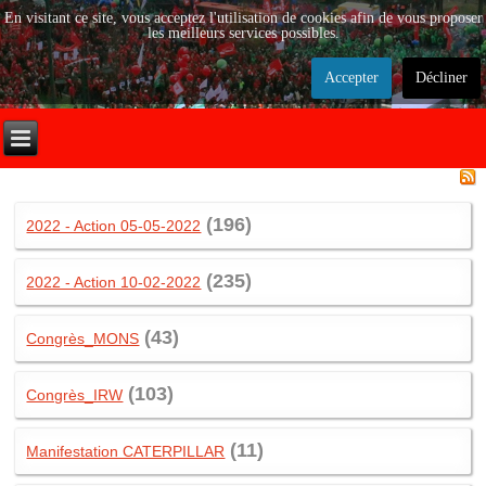
En visitant ce site, vous acceptez l'utilisation de cookies afin de vous proposer
les meilleurs services possibles.
Accepter
Décliner
(196)
2022 - Action 05-05-2022
(235)
2022 - Action 10-02-2022
(43)
Congrès_MONS
(103)
Congrès_IRW
(11)
Manifestation CATERPILLAR