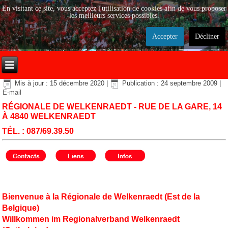
En visitant ce site, vous acceptez l'utilisation de cookies afin de vous proposer
les meilleurs services possibles.
Accepter
Décliner
Mis à jour : 15 décembre 2020
|
Publication : 24 septembre 2009
|
E-mail
RÉGIONALE DE WELKENRAEDT - RUE DE LA GARE, 14
À 4840 WELKENRAEDT
TÉL. : 087/69.39.50
Bienvenue à la Régionale de Welkenraedt (Est de la
Belgique)
Willkommen im Regionalverband Welkenraedt